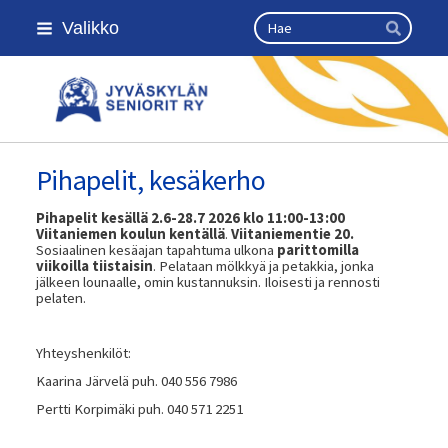
Siirry
Haku
Valikko
sivun
Hae
sisältöön
Jyväskylän seniorit ry
Pihapelit, kesäkerho
Pihapelit kesällä 2.6-28.7 2026 klo 11:00-13:00
Viitaniemen koulun kentällä
.
Viitaniementie 20.
Sosiaalinen kesäajan tapahtuma ulkona
parittomilla
viikoilla tiistaisin
. Pelataan mölkkyä ja petakkia, jonka
jälkeen lounaalle, omin kustannuksin. Iloisesti ja rennosti
pelaten.
Yhteyshenkilöt:
Kaarina Järvelä puh. 040 556 7986
Pertti Korpimäki puh. 040 571 2251