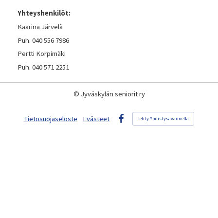
Yhteyshenkilöt:
Kaarina Järvelä
Puh. 040 556 7986
Pertti Korpimäki
Puh. 040 571 2251
©
Jyväskylän seniorit ry
Tietosuojaseloste
Evästeet
Tehty Yhdistysavaimella
Facebook