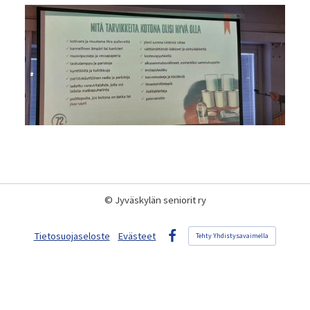
©
Jyväskylän seniorit ry
Tietosuojaseloste
Evästeet
Tehty Yhdistysavaimella
Facebook