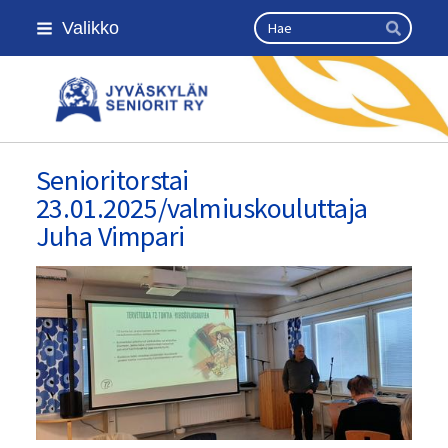
Siirry
Haku
Valikko
sivun
Hae
sisältöön
Jyväskylän seniorit ry
Senioritorstai
23.01.2025/valmiuskouluttaja
Juha Vimpari