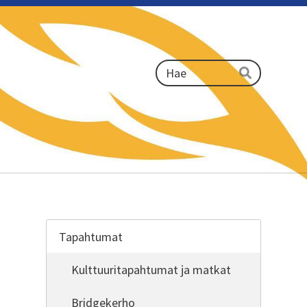
Haku
Hae
Tapahtumat
Kulttuuritapahtumat ja matkat
Bridgekerho