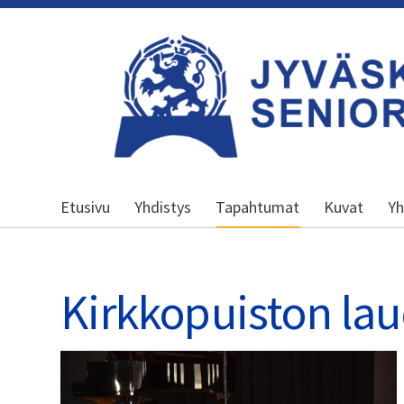
Siirry
sivun
sisältöön
Jyväskylän seniorit ry
Etusivu
Yhdistys
Tapahtumat
Kuvat
Yh
Kirkkopuiston lau