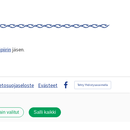
piirin
jäsen.
etosuojaseloste
Evästeet
Tehty Yhdistysavaimella
Facebook
ain valitut
Salli kaikki