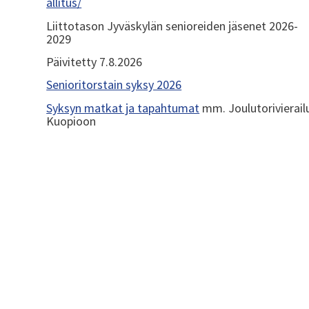
allitus/
Liittotason Jyväskylän senioreiden jäsenet 2026-
2029
Päivitetty 7.8.2026
Senioritorstain syksy 2026
Syksyn matkat ja tapahtumat
mm. Joulutorivierail
Kuopioon