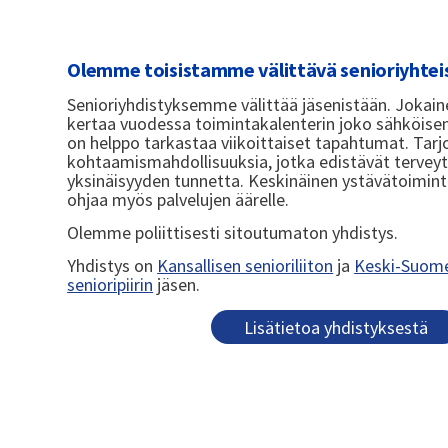
Olemme toisistamme välittävä senioriyhtei
Senioriyhdistyksemme välittää jäsenistään. Jokain
kertaa vuodessa toimintakalenterin joko sähköisenä 
on helppo tarkastaa viikoittaiset tapahtumat. Ta
kohtaamismahdollisuuksia, jotka edistävät terveyt
yksinäisyyden tunnetta. Keskinäinen ystävätoimin
ohjaa myös palvelujen äärelle.
Olemme poliittisesti sitoutumaton yhdistys.
Yhdistys on
Kansallisen senioriliiton
ja
Keski-Suome
senioripiirin
jäsen.
Lisätietoa yhdistyksestä