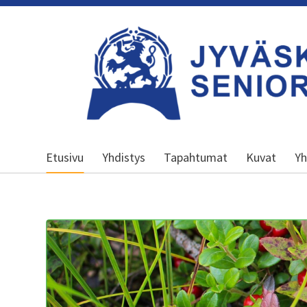
Siirry
sivun
sisältöön
Jyväskylän seniorit ry
Etusivu
Yhdistys
Tapahtumat
Kuvat
Yh