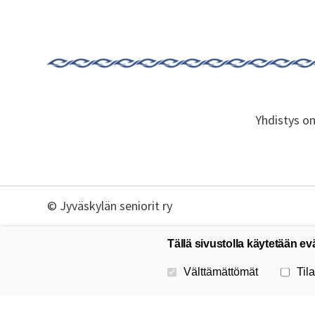
Yhdistys o
©
Jyväskylän seniorit ry
Tällä sivustolla käytetään ev
Valitse käytettävät evästeet
Välttämättömät
Tila