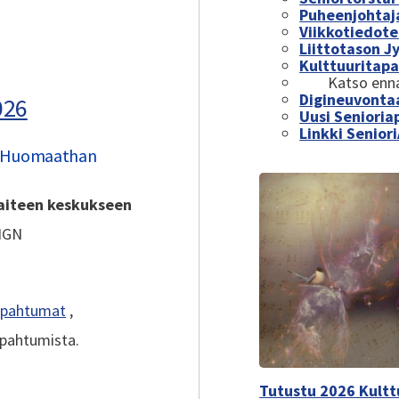
Puheenjohtaja
Viikkotiedot
Liittotason J
Kulttuuritap
Katso enna
Digineuvontaa
026
Uusi Senioria
Linkki Seniori
a. Huomaathan
taiteen keskukseen
SIGN
tapahtumat
,
tapahtumista.
Tutustu 2026 Kultt