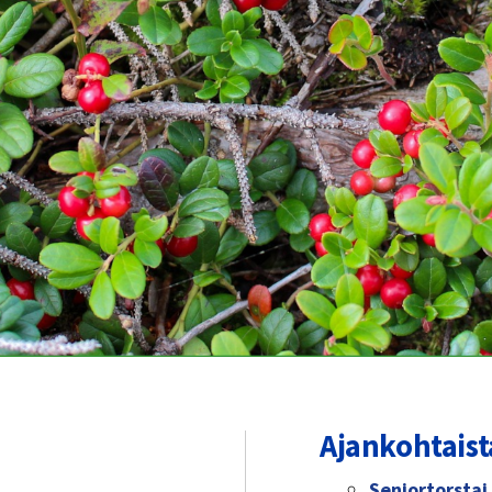
Ajankohtaist
Seniortorsta