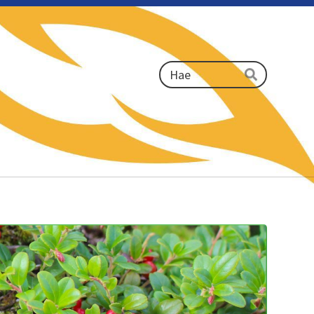
Haku
Hae