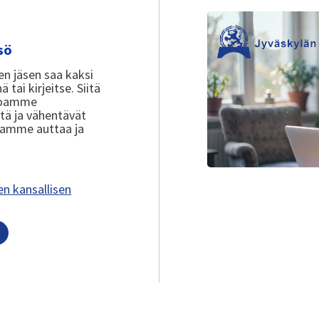
sö
en jäsen saa kaksi
tai kirjeitse. Siitä
rjoamme
tä ja vähentävät
tamme auttaa ja
n kansallisen