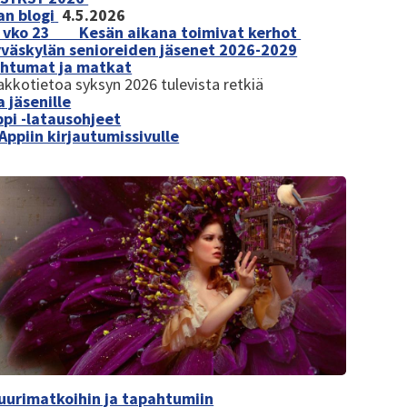
n blogi
4.5.2026
e vko 23 Kesän aikana toimivat kerhot
yväskylän senioreiden jäsenet 2026-2029
ahtumat ja matkat
kkotietoa syksyn 2026 tulevista retkiä
 jäsenille
ppi -latausohjeet
Appiin kirjautumissivulle
uurimatkoihin ja tapahtumiin